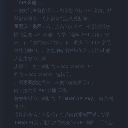
「API 金鑰」
。
一個對話框將會彈出，顯示您的新 API 金鑰。點
擊複製圖示，將其複製到您的剪貼簿。
重要安全提示
：為了更高的安全性，強烈建議您
限制您的 API 金鑰。點擊「編輯 API 金鑰」按
鈕，在「應用程式限制」下，選擇「HTTP 參照
網址 (網站)」。將您網站的網域加入，以防止他
人盜用您的金鑰。
步驟五：將金鑰貼到 Video Weaver 中
回到 Video Weaver 編輯器。
打開
專案設定
面板（左側的齒輪圖示）。
向下捲動至
API 金鑰
區塊。
將您複製的金鑰貼到
「Tenor API Key」
輸入欄
位中。
這樣就完成了！您現在可以前往
素材面板
，點擊
Tenor
分頁，開始搜尋完美的 GIF 動圖，並在您