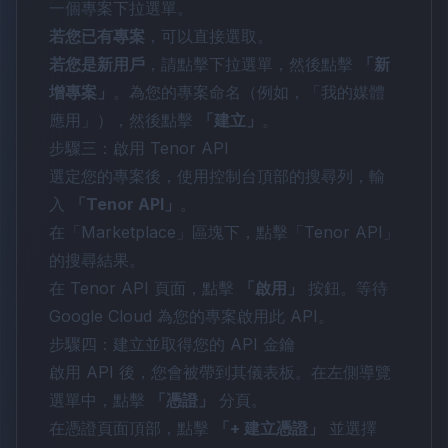
一個專案下拉選單。
若您已有專案
，可以直接選取。
若您是新用戶
，請點擊下拉選單，然後點擊
「新
增專案」
。為您的專案命名（例如，「我的媒體
應用」），然後點擊
「建立」
。
步驟三：啟用 Tenor API
選定您的專案後，使用控制台頂部的搜尋列，輸
入
「Tenor API」
。
在「Marketplace」區塊下，點擊「Tenor API」
的搜尋結果。
在 Tenor API 頁面，點擊
「啟用」
按鈕。等待
Google Cloud 為您的專案啟用此 API。
步驟四：建立並取得您的 API 金鑰
啟用 API 後，您會被帶到其儀表板。在左側導覽
選單中，點擊
「憑證」
分頁。
在憑證頁面頂部，點擊
「+ 建立憑證」
並選擇