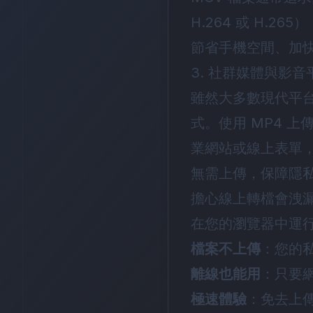
H.264 或 H.
節省手機空間、加
3. 社群媒體與影
雖然大多數現代平台（
式。使用 MP4 
業網站或線上表單，
無需上傳，保障隱
擔心線上轉檔會洩漏隱
在您的瀏覽器中運
檔案不上傳
：您的
離線也能用
：只要
極速體驗
：免去上