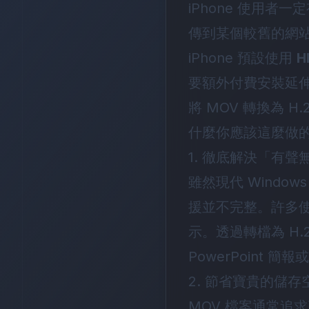
iPhone 使用者
傳到某個較舊的網
iPhone 預設使用
H
要額外付費安裝延
將 MOV 轉換為 
什麼你應該這麼做
1. 徹底解決「有
雖然現代 Window
援並不完整。許多使用
示。透過轉檔為 H.
PowerPoint
2. 節省寶貴的儲存
MOV 檔案通常追