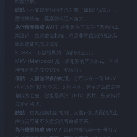
軟體讀取。
缺點
：不支援現代的串流功能（如標記資訊），
壓縮率較差，檔案體積通常偏大。
為什麼要轉成 AVI？
通常是為了讓某些老舊的工
業設備、舊款數位相框，或是非常舊版的視訊剪
輯軟體能夠讀取檔案。
3. MKV：多媒體界的「萬能瑞士刀」
MKV (Matroska) 是一個開源的容器格式。它最
神奇的地方在於它的「包容力」。
優點
：
支援無限多的軌道
。你可以在一個 MKV
檔裡放進 10 種語言、5 種字幕，甚至連章節選單
都能塞進去。它也是高清（HD）影片、藍光轉錄
最愛的格式。
缺點
：檔案結構相對複雜，某些行動裝置的原生
播放器可能不支援切換音軌或字幕。
為什麼要轉成 MKV？
當你想要保存一部帶有完