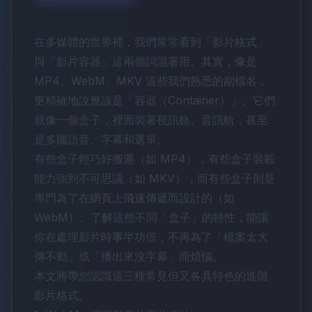
在多媒體的世界裡，我們常常看到「影片格式」
與「影片容器」這兩個詞混著用。其實，像是
MP4、WebM、MKV 這些我們熟悉的副檔名，
更精確地說應該是「容器（Container）」。它們
就像一個盒子，裡面裝著視訊軌、音訊軌，甚至
是多國語音、字幕和選單。
有些盒子輕巧好搬運（如 MP4），有些盒子裝載
能力強到不可思議（如 MKV），而有些盒子則是
專門為了在網頁上飛速傳遞而設計的（如
WebM）。了解這些不同「盒子」的特性，能讓
你在處理影片時事半功倍，不再為了「檔案太大
傳不動」或「播出來沒字幕」而煩惱。
本文將帶您認識這三種常見但又各具特色的進階
影片格式。