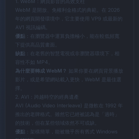
1. WebM：網頁影音的高效支柱
WebM 是開放、免權利金格式的典範。在 2026
年的網頁開發環境中，它主要使用 VP9 或最新的
AV1 視訊編碼。
優點
：在瀏覽器中運算負擔極小，能在較低頻寬
下提供高品質畫面。
缺點
：在老舊的智慧電視或非瀏覽器環境下，相
容性不如 MP4。
為什麼要轉成 WebM？
如果你要在網頁背景播放
影片，或是希望網站載入更快，WebM 是最佳選
擇。
2. AVI：跨越時空的經典遺產
AVI (Audio Video Interleave) 是微軟在 1992 年
推出的老牌格式。雖然它已經被認為是「過時」
的技術，但在某些領域依然不可或缺。
優點
：架構簡單，能被幾乎所有舊式 Windows