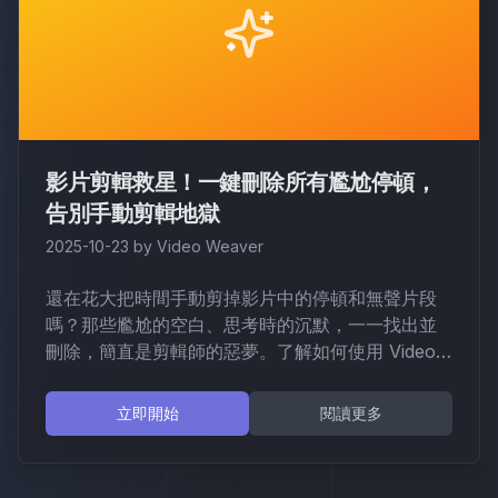
影片剪輯救星！一鍵刪除所有尷尬停頓，
告別手動剪輯地獄
2025-10-23
by
Video Weaver
還在花大把時間手動剪掉影片中的停頓和無聲片段
嗎？那些尷尬的空白、思考時的沉默，一一找出並
刪除，簡直是剪輯師的惡夢。了解如何使用 Video
Weaver 的 AI 工具，只需簡單四步驟，就能自動偵
測並修剪靜音，讓你的剪輯流程快到飛起，把寶貴
立即開始
閱讀更多
的時間還給創作！