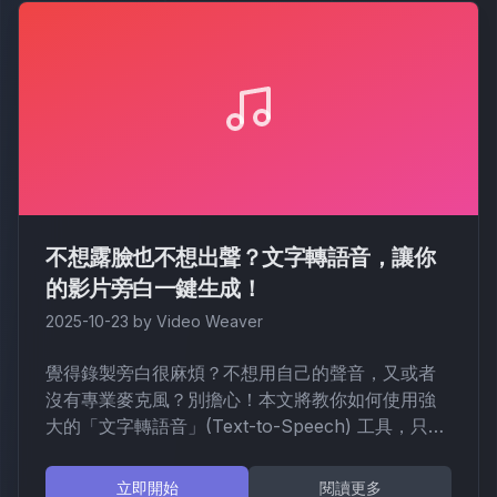
不想露臉也不想出聲？文字轉語音，讓你
的影片旁白一鍵生成！
2025-10-23
by
Video Weaver
覺得錄製旁白很麻煩？不想用自己的聲音，又或者
沒有專業麥克風？別擔心！本文將教你如何使用強
大的「文字轉語音」(Text-to-Speech) 工具，只要
打字就能輕鬆生成高品質、聽起來超自然的音訊旁
白，讓你的影片製作效率大躍進！
立即開始
閱讀更多